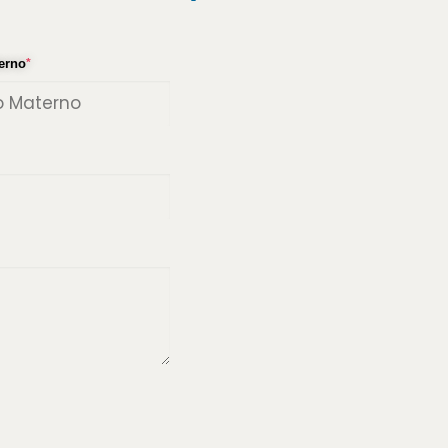
erno
*