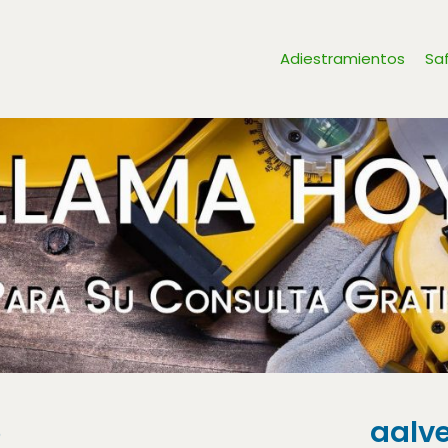
Adiestramientos
Sa
5
aalv