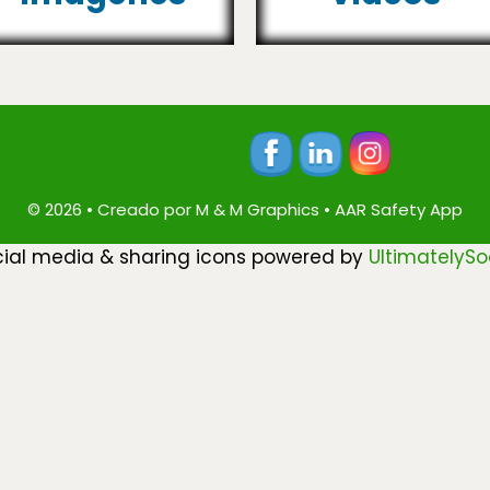
© 2026 • Creado por
M & M Graphics
•
AAR Safety App
ial media & sharing icons powered by
UltimatelySo