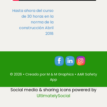
Hasta ahora del curso
Post navigation
de 30 horas en la
norma de la
construcción Abril
2018
© 2026 • Creado por
M & M Graphics
•
AAR Safety
App
Social media & sharing icons powered by
UltimatelySocial